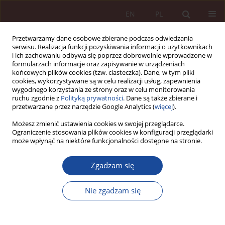
EN
PL
Przetwarzamy dane osobowe zbierane podczas odwiedzania
serwisu. Realizacja funkcji pozyskiwania informacji o użytkownikach
i ich zachowaniu odbywa się poprzez dobrowolnie wprowadzone w
formularzach informacje oraz zapisywanie w urządzeniach
końcowych plików cookies (tzw. ciasteczka). Dane, w tym pliki
cookies, wykorzystywane są w celu realizacji usług, zapewnienia
wygodnego korzystania ze strony oraz w celu monitorowania
ruchu zgodnie z
Polityką prywatności
. Dane są także zbierane i
przetwarzane przez narzędzie Google Analytics (
więcej
).
Kwartalnik "
Przegląd Prawa Medycznego
" stanowi
Możesz zmienić ustawienia cookies w swojej przeglądarce.
kontynuację merytoryczną kwartalnika "Prawo i Medycyna",
Ograniczenie stosowania plików cookies w konfiguracji przeglądarki
może wpłynąć na niektóre funkcjonalności dostępne na stronie.
którego ukazywanie się przerwała tragiczna śmierć Wydawcy
w lutym 2018 r. Dla zachowania zgromadzonego w orbicie
"Prawa i Medycyny" kapitału intelektualnego zespół
Zgadzam się
redakcyjny w poszerzonym składzie zadecydował o podjęciu
działalności naukowej i badawczej pod nową nazwą.
Nie zgadzam się
Zobacz więcej
Redaktor naczelna:
dr hab. Maria Boratyńska, prof. UW