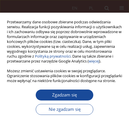
EN
PL
Przetwarzamy dane osobowe zbierane podczas odwiedzania
serwisu. Realizacja funkcji pozyskiwania informacji o użytkownikach
i ich zachowaniu odbywa się poprzez dobrowolnie wprowadzone w
formularzach informacje oraz zapisywanie w urządzeniach
końcowych plików cookies (tzw. ciasteczka). Dane, w tym pliki
cookies, wykorzystywane są w celu realizacji usług, zapewnienia
wygodnego korzystania ze strony oraz w celu monitorowania
ruchu zgodnie z
Polityką prywatności
. Dane są także zbierane i
przetwarzane przez narzędzie Google Analytics (
więcej
).
Słowo kluczowe
produkt
Możesz zmienić ustawienia cookies w swojej przeglądarce.
Ograniczenie stosowania plików cookies w konfiguracji przeglądarki
leczniczy
może wpłynąć na niektóre funkcjonalności dostępne na stronie.
ARTYKUŁ NAUKOWY
Zgadzam się
Odpowiedzialność cywilna za wadliwe
wystawienie recepty refundowanej
Nie zgadzam się
Damian Kaczan
PPM 2025;7(1):91-117