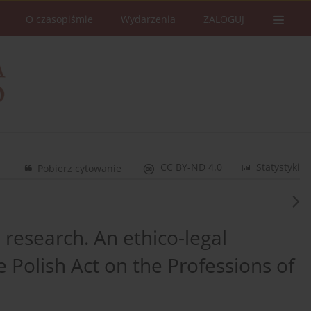
O czasopiśmie
Wydarzenia
ZALOGUJ
CC BY-ND 4.0
Statystyki
Pobierz cytowanie
 research. An ethico-legal
he Polish Act on the Professions of