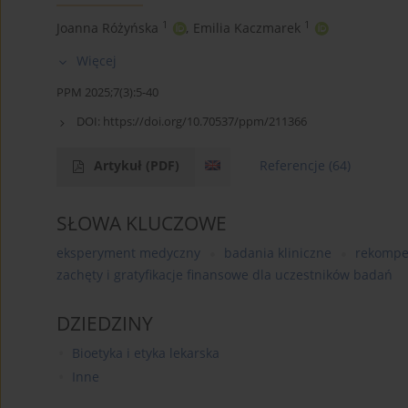
1
1
Joanna Różyńska
,
Emilia Kaczmarek
Więcej
PPM 2025;7(3):5-40
DOI:
https://doi.org/10.70537/ppm/211366
Artykuł
(PDF)
Referencje
(64)
SŁOWA KLUCZOWE
eksperyment medyczny
badania kliniczne
rekompe
zachęty i gratyfikacje finansowe dla uczestników badań
DZIEDZINY
Bioetyka i etyka lekarska
Inne