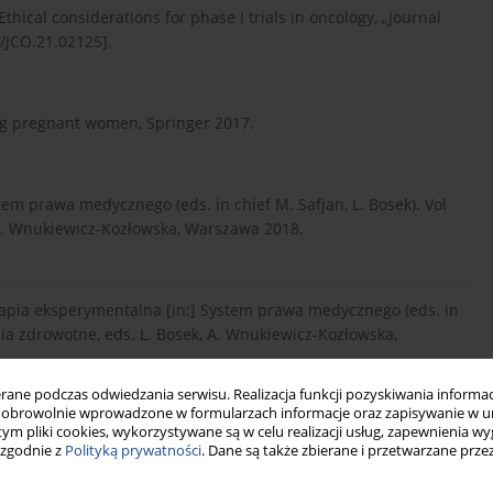
Ethical considerations for phase I trials in oncology, „Journal
0/JCO.21.02125].
lving pregnant women, Springer 2017.
em prawa medycznego (eds. in chief M. Safjan, L. Bosek). Vol
 A. Wnukiewicz-Kozłowska, Warszawa 2018.
erapia eksperymentalna [in:] System prawa medycznego (eds. in
enia zdrowotne, eds. L. Bosek, A. Wnukiewicz-Kozłowska,
ne podczas odwiedzania serwisu. Realizacja funkcji pozyskiwania informacj
obrowolnie wprowadzone w formularzach informacje oraz zapisywanie w u
 tym pliki cookies, wykorzystywane są w celu realizacji usług, zapewnienia 
, Knapp P., Why do people take part in vaccine trials? A mixed
 zgodnie z
Polityką prywatności
. Dane są także zbierane i przetwarzane prze
ounseling” 2023, vol. 114: 10786, [doi: