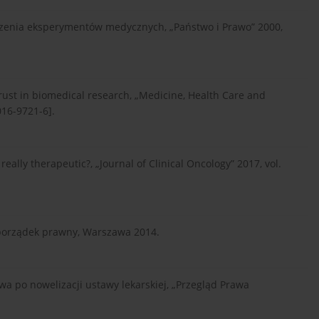
zenia eksperymentów medycznych, „Państwo i Prawo” 2000,
 trust in biomedical research, „Medicine, Health Care and
016-9721-6].
really therapeutic?, „Journal of Clinical Oncology” 2017, vol.
 porządek prawny, Warszawa 2014.
a po nowelizacji ustawy lekarskiej, „Przegląd Prawa