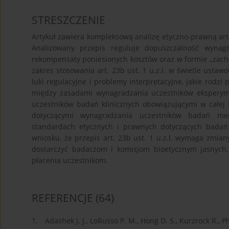
STRESZCZENIE
Artykuł zawiera kompleksową analizę etyczno-prawną art. 2
Analizowany przepis reguluje dopuszczalność wyna
rekompensaty poniesionych kosztów oraz w formie „zachęt
zakres stosowania art. 23b ust. 1 u.z.l. w świetle us
luki regulacyjne i problemy interpretacyjne, jakie rodzi 
między zasadami wynagradzania uczestników ekspery
uczestników badań klinicznych obowiązującymi w całej U
dotyczącymi wynagradzania uczestników badań me
standardach etycznych i prawnych dotyczących badań
wniosku, że przepis art. 23b ust. 1 u.z.l. wymaga zmia
dostarczyć badaczom i komisjom bioetycznym jasnych,
płacenia uczestnikom.
REFERENCJE
(64)
1.
Adashek J. J., LoRusso P. M., Hong D. S., Kurzrock R., P