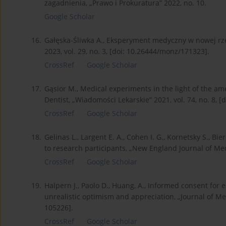
zagadnienia, „Prawo i Prokuratura” 2022, no. 10.
Google Scholar
16.
Gałęska-Śliwka A., Eksperyment medyczny w nowej rz
2023, vol. 29, no. 3, [doi: 10.26444/monz/171323].
CrossRef
Google Scholar
17.
Gąsior M., Medical experiments in the light of the am
Dentist, „Wiadomości Lekarskie” 2021, vol. 74, no. 8,
CrossRef
Google Scholar
18.
Gelinas L., Largent E. A., Cohen I. G., Kornetsky S., B
to research participants, „New England Journal of Med
CrossRef
Google Scholar
19.
Halpern J., Paolo D., Huang, A., Informed consent for e
unrealistic optimism and appreciation, „Journal of Med
105226].
CrossRef
Google Scholar