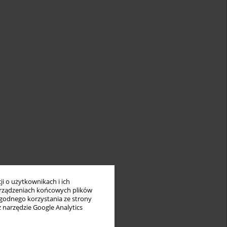
i o użytkownikach i ich
rządzeniach końcowych plików
wygodnego korzystania ze strony
z narzędzie Google Analytics