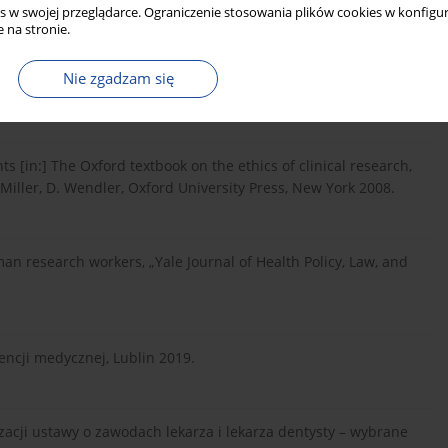
s w swojej przeglądarce. Ograniczenie stosowania plików cookies w konfigur
 na stronie.
ubject? Approaches to payment for research participation,
Nie zgadzam się
doi: 10.1056/NEJM199907153410312].
nts [in:] The Oxford textbook on the ethics of clinical research,
G. Miller, D. Wendler, Oxford University Press, New York 2008.
 research workers, „Yale Journal of Health Policy, Law, and
encji medycznej, Lublin 2019.
acji ustawy o zawodach lekarza i lekarza dentysty – wybrane