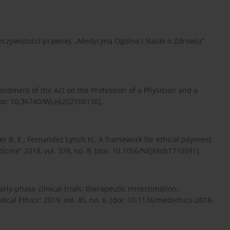
eczywistości prawnej, „Medycyna Ogólna i Nauki o Zdrowiu”
endment of the Act on the Profession of a Physician and a
 [doi: 10.36740/WLek202108136].
ierer B. E., Fernandez Lynch H., A framework for ethical payment
icine” 2018, vol. 378, no. 8, [doi: 10.1056/NEJMsb1710591].
arly-phase clinical trials: therapeutic misestimation,
ical Ethics” 2019, vol. 45, no. 6, [doi: 10.1136/medethics-2018-