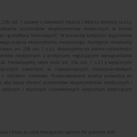
3b ust. 1 ustawy o zawodach lekarza i lekarza dentysty (u.z.l.).
gradzania uczestników eksperymentów medycznych w formie
 i gratyfikacji finansowych”. W pierwszej kolejności wyjaśniamy
tawowego pojęcia eksperymentu medycznego. Następnie omawiamy
przepis art. 23b ust. 1 u.z.l. Wskazujemy na istotne rozbieżności
mentów medycznych a przepisami regulującymi wynagradzanie
E. Porównujemy także treść art. 23b ust. 1 u.z.l z wytycznymi
dycznych zawartymi w najważniejszych międzynarodowych
 z udziałem człowieka. Przeprowadzane analizy prowadzą do
ny, aby lepiej chronić uczestników eksperymentów medycznych i
 spójnych i etycznych uzasadnionych wytycznych dotyczących
hase I trials as valid therapeutic options for patients with