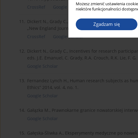
Możesz zmienić ustawienia cookie
CrossRef
Google Scholar
niektóre funkcjonalności dostępne
11.
Dickert N., Grady C., What’s the price of a research s
Zgadzam się
„New England Journal of Medicine” 1999, vol. 341, [
CrossRef
Google Scholar
12.
Dickert N., Grady C., Incentives for research participa
eds. J.E. Emanuel, C. Grady, R.A. Crouch, R.K. Lie, F. 
Google Scholar
13.
Fernandez Lynch H., Human research subjects as human
Ethics” 2014, vol. 4, no. 1.
Google Scholar
14.
Gałązka M., Prawnokarne granice nowatorskiej interw
Google Scholar
15.
Gałęska-Śliwka A., Eksperymenty medyczne po noweliz