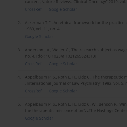
cancer, „Nature Reviews. Clinical Oncology” 2019, vol.
CrossRef
Google Scholar
2.
Ackerman T.F., An ethical framework for the practice
1989, vol. 11, no. 4.
Google Scholar
3.
Anderson J.A., Weijer C., The research subject as wage
no. 4, [doi: 10.1023/a:1021265824313].
CrossRef
Google Scholar
4.
Appelbaum P. S., Roth L. H., Lidz C., The therapeutic
„International Journal of Law Psychiatry” 1982, vol. 5,
CrossRef
Google Scholar
5.
Appelbaum P. S., Roth L. H., Lidz C. W., Benson P., W
the therapeutic misconception", „The Hastings Center R
Google Scholar