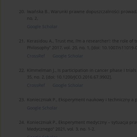
20.
Iwańska B., Warunki prawne dopuszczalności prowad
no. 2.
Google Scholar
21.
Kerasidou A., Trust me, I’m a researcher!: the role of
Philosophy” 2017, vol. 20, no. 1, [doi: 10.1007/s11019-
CrossRef
Google Scholar
22.
Kimmelman J., Is participation in cancer phase I trials 
35, no. 2, [doi: 10.1200/JCO.2016.67.9902].
CrossRef
Google Scholar
23.
Konieczniak P., Eksperyment naukowy i techniczny a
Google Scholar
24.
Konieczniak P., Eksperyment medyczny – sytuacja praw
Medycznego” 2021, vol. 3, no. 1-2.