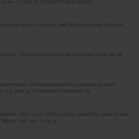
 16, no. 12, [doi: 10.1038/s41571-019-0262-9].
 of paying research subjects, „IRB: Ethics & Human Research”
 earner, „Theoretical Medicine and Bioethics” 2002, vol. 23,
 misconception: informed consent in psychiatric research,
 no. 3-4, [doi: 10.1016/0160-2527(82)90026-7].
inslade W., False hopes and best data: Consent to research and
eport” 1987, vol. 17, no. 2.