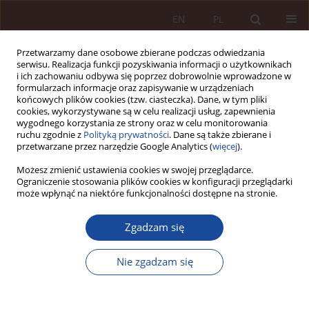
EN
PL
Przetwarzamy dane osobowe zbierane podczas odwiedzania
serwisu. Realizacja funkcji pozyskiwania informacji o użytkownikach
i ich zachowaniu odbywa się poprzez dobrowolnie wprowadzone w
formularzach informacje oraz zapisywanie w urządzeniach
końcowych plików cookies (tzw. ciasteczka). Dane, w tym pliki
cookies, wykorzystywane są w celu realizacji usług, zapewnienia
wygodnego korzystania ze strony oraz w celu monitorowania
ruchu zgodnie z
Polityką prywatności
. Dane są także zbierane i
przetwarzane przez narzędzie Google Analytics (
więcej
).
Autor
Emilia Kaczmarek
Możesz zmienić ustawienia cookies w swojej przeglądarce.
Ograniczenie stosowania plików cookies w konfiguracji przeglądarki
może wpłynąć na niektóre funkcjonalności dostępne na stronie.
ARTYKUŁ NAUKOWY
Protecting research participants against undue
Zgadzam się
influence and exploitation. An ethico-legal
analysis of Article 23b(2) of the Polish Act on the
Nie zgadzam się
Professions of Physician and Dentist
Joanna Różyńska
,
Emilia Kaczmarek