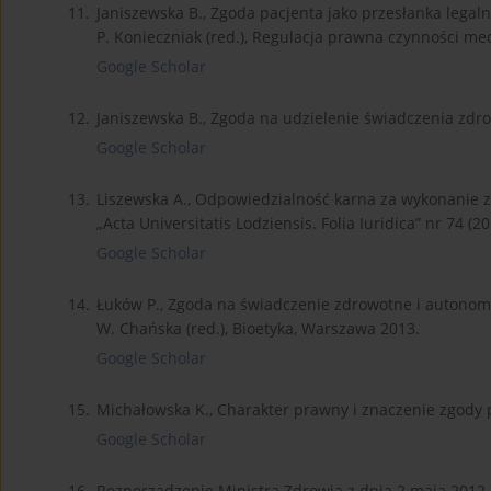
11.
Janiszewska B., Zgoda pacjenta jako przesłanka legal
P. Konieczniak (red.), Regulacja prawna czynności medy
Google Scholar
12.
Janiszewska B., Zgoda na udzielenie świadczenia zd
Google Scholar
13.
Liszewska A., Odpowiedzialność karna za wykonanie z
„Acta Universitatis Lodziensis. Folia Iuridica” nr 74 (20
Google Scholar
14.
Łuków P., Zgoda na świadczenie zdrowotne i autonomia
W. Chańska (red.), Bioetyka, Warszawa 2013.
Google Scholar
15.
Michałowska K., Charakter prawny i znaczenie zgody
Google Scholar
16.
Rozporządzenie Ministra Zdrowia z dnia 2 maja 2012 r