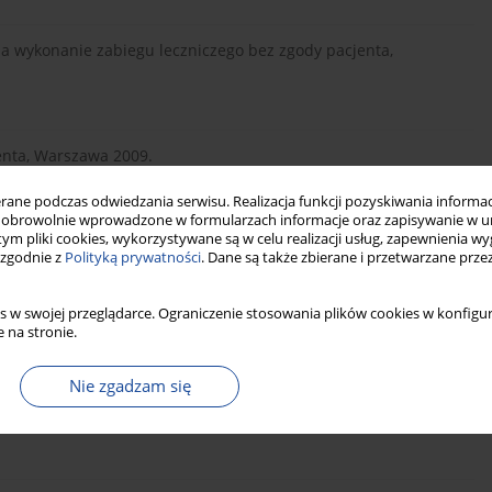
za wykonanie zabiegu leczniczego bez zgody pacjenta,
enta, Warszawa 2009.
ne podczas odwiedzania serwisu. Realizacja funkcji pozyskiwania informacj
obrowolnie wprowadzone w formularzach informacje oraz zapisywanie w u
odawstwie polskim, „Prawo i Medy-cyna” t. 2 nr 6–7 (2000).
 tym pliki cookies, wykorzystywane są w celu realizacji usług, zapewnienia 
 zgodnie z
Polityką prywatności
. Dane są także zbierane i przetwarzane prze
s w swojej przeglądarce. Ograniczenie stosowania plików cookies w konfigur
l practice E6(R2) Step 5.
 na stronie.
Nie zgadzam się
nstytucja Rzeczypospolitej Polskiej: ko-mentarz., t. II, Warszawa