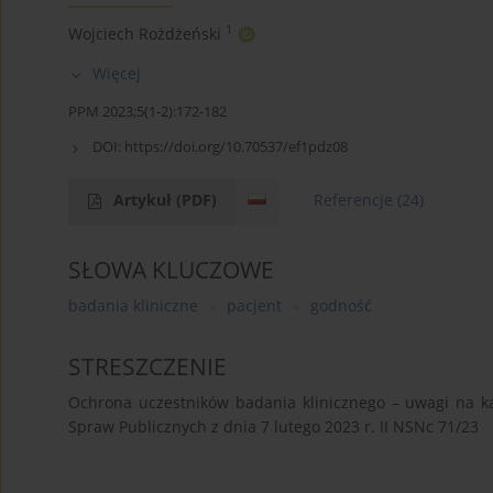
1
Wojciech Rożdżeński
Więcej
PPM 2023;5(1-2):172-182
DOI:
https://doi.org/10.70537/ef1pdz08
Artykuł
(PDF)
Referencje
(24)
SŁOWA KLUCZOWE
badania kliniczne
pacjent
godność
STRESZCZENIE
Ochrona uczestników badania klinicznego – uwagi na k
Spraw Publicznych z dnia 7 lutego 2023 r. II NSNc 71/23