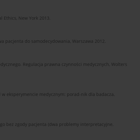
al Ethics, New York 2013.
rawa pacjenta do samodecydowania, Warszawa 2012.
Medycznego. Regulacja prawna czynności medycznych, Wolters
ał w eksperymencie medycznym: porad-nik dla badacza,
ego bez zgody pacjenta (dwa problemy interpretacyjne,