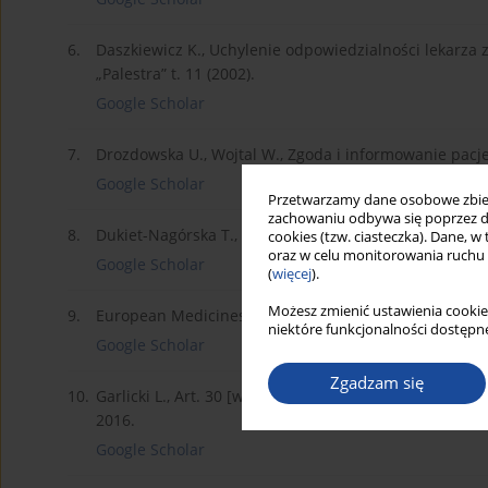
6.
Daszkiewicz K., Uchylenie odpowiedzialności lekarza 
„Palestra” t. 11 (2002).
Google Scholar
7.
Drozdowska U., Wojtal W., Zgoda i informowanie pacj
Google Scholar
Przetwarzamy dane osobowe zbiera
zachowaniu odbywa się poprzez d
8.
Dukiet-Nagórska T., Świadoma zgoda pacjenta w ustaw
cookies (tzw. ciasteczka). Dane, w
oraz w celu monitorowania ruchu
Google Scholar
(
więcej
).
Możesz zmienić ustawienia cookie
9.
European Medicines Agency, Guideline for good clinica
niektóre funkcjonalności dostępne
Google Scholar
Zgadzam się
10.
Garlicki L., Art. 30 [w:] L. Garlicki, M. Zubik (red.), Ko
2016.
Google Scholar