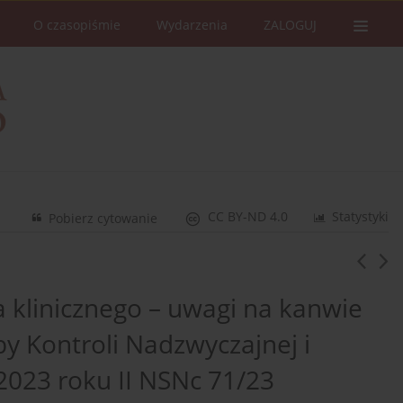
O czasopiśmie
Wydarzenia
ZALOGUJ
CC BY-ND 4.0
Statystyki
Pobierz cytowanie
 klinicznego – uwagi na kanwie
y Kontroli Nadzwyczajnej i
2023 roku II NSNc 71/23