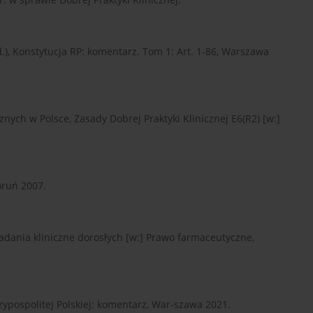
red.), Konstytucja RP: komentarz. Tom 1: Art. 1-86, Warszawa
nych w Polsce, Zasady Dobrej Praktyki Klinicznej E6(R2) [w:]
oruń 2007.
adania kliniczne dorosłych [w:] Prawo farmaceutyczne,
zeczypospolitej Polskiej: komentarz, War-szawa 2021.