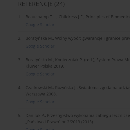
REFERENCJE
(24)
1.
Beauchamp T.L., Childress J.F., Principles of Biomedic
Google Scholar
2.
Boratyńska M., Wolny wybór: gwarancje i granice p
Google Scholar
3.
Boratyńska M., Konieczniak P. (red.), System Prawa 
Kluwer Polska 2019.
Google Scholar
4.
Czarkowski M., Różyńska J., Świadoma zgoda na udzi
Warszawa 2008.
Google Scholar
5.
Daniluk P., Przestępstwo wykonania zabiegu lecznicz
„Państwo i Prawo” nr 2/2013 (2013).
Google Scholar