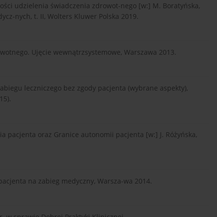
ności udzielenia świadczenia zdrowot-nego [w:] M. Boratyńska,
cz-nych, t. II, Wolters Kluwer Polska 2019.
rowotnego. Ujęcie wewnątrzsystemowe, Warszawa 2013.
abiegu leczniczego bez zgody pacjenta (wybrane aspekty),
15).
 pacjenta oraz Granice autonomii pacjenta [w:] J. Różyńska,
 pacjenta na zabieg medyczny, Warsza-wa 2014.
. w sprawie Dobrej Praktyki Klinicznej.