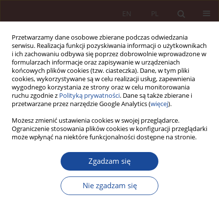
EN
PL
Przetwarzamy dane osobowe zbierane podczas odwiedzania
serwisu. Realizacja funkcji pozyskiwania informacji o użytkownikach
i ich zachowaniu odbywa się poprzez dobrowolnie wprowadzone w
formularzach informacje oraz zapisywanie w urządzeniach
końcowych plików cookies (tzw. ciasteczka). Dane, w tym pliki
cookies, wykorzystywane są w celu realizacji usług, zapewnienia
wygodnego korzystania ze strony oraz w celu monitorowania
ruchu zgodnie z
Polityką prywatności
. Dane są także zbierane i
przetwarzane przez narzędzie Google Analytics (
więcej
).
1/2019 vol. 1
Możesz zmienić ustawienia cookies w swojej przeglądarce.
Ograniczenie stosowania plików cookies w konfiguracji przeglądarki
może wpłynąć na niektóre funkcjonalności dostępne na stronie.
ARTYKUŁ NAUKOWY
Zgadzam się
Zgoda osoby bliskiej na
ujawnienie tajemnicy lekarskiej
Nie zgadzam się
po śmierci pacjenta (po