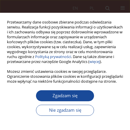
EN
PL
Przetwarzamy dane osobowe zbierane podczas odwiedzania
serwisu. Realizacja funkcji pozyskiwania informacji o użytkownikach
i ich zachowaniu odbywa się poprzez dobrowolnie wprowadzone w
formularzach informacje oraz zapisywanie w urządzeniach
końcowych plików cookies (tzw. ciasteczka). Dane, w tym pliki
cookies, wykorzystywane są w celu realizacji usług, zapewnienia
wygodnego korzystania ze strony oraz w celu monitorowania
ruchu zgodnie z
Polityką prywatności
. Dane są także zbierane i
przetwarzane przez narzędzie Google Analytics (
więcej
).
Słowo kluczowe
autonomia woli
Możesz zmienić ustawienia cookies w swojej przeglądarce.
Ograniczenie stosowania plików cookies w konfiguracji przeglądarki
może wpłynąć na niektóre funkcjonalności dostępne na stronie.
ARTYKUŁ NAUKOWY
Zgadzam się
Zgoda osoby bliskiej na ujawnienie tajemnicy
lekarskiej po śmierci pacjenta (po nowelizacji)
Nie zgadzam się
Małgorzata Świderska
PPM 2019;1(1):7-16
DOI
:
https://doi.org/10.70537/fgfza742