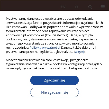
EN
PL
Przetwarzamy dane osobowe zbierane podczas odwiedzania
serwisu. Realizacja funkcji pozyskiwania informacji o użytkownikach
i ich zachowaniu odbywa się poprzez dobrowolnie wprowadzone w
formularzach informacje oraz zapisywanie w urządzeniach
końcowych plików cookies (tzw. ciasteczka). Dane, w tym pliki
cookies, wykorzystywane są w celu realizacji usług, zapewnienia
wygodnego korzystania ze strony oraz w celu monitorowania
ruchu zgodnie z
Polityką prywatności
. Dane są także zbierane i
przetwarzane przez narzędzie Google Analytics (
więcej
).
3-4/2022 vol. 4
Możesz zmienić ustawienia cookies w swojej przeglądarce.
Ograniczenie stosowania plików cookies w konfiguracji przeglądarki
może wpłynąć na niektóre funkcjonalności dostępne na stronie.
ARTYKUŁ NAUKOWY
Zgadzam się
Zasadność argumentu śliskiego
zbocza (równi pochyłej)
Nie zgadzam się
przeciwko dopuszczalności