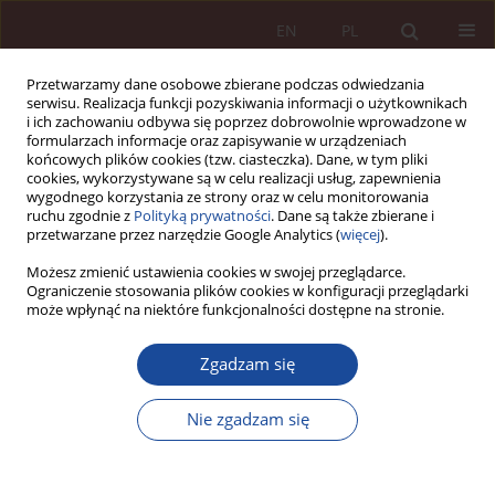
EN
PL
Przetwarzamy dane osobowe zbierane podczas odwiedzania
serwisu. Realizacja funkcji pozyskiwania informacji o użytkownikach
i ich zachowaniu odbywa się poprzez dobrowolnie wprowadzone w
formularzach informacje oraz zapisywanie w urządzeniach
końcowych plików cookies (tzw. ciasteczka). Dane, w tym pliki
cookies, wykorzystywane są w celu realizacji usług, zapewnienia
wygodnego korzystania ze strony oraz w celu monitorowania
ruchu zgodnie z
Polityką prywatności
. Dane są także zbierane i
przetwarzane przez narzędzie Google Analytics (
więcej
).
Numery archiwalne
Możesz zmienić ustawienia cookies w swojej przeglądarce.
Ograniczenie stosowania plików cookies w konfiguracji przeglądarki
może wpłynąć na niektóre funkcjonalności dostępne na stronie.
3-4/2021 vol. 3
Zgadzam się
Nie zgadzam się