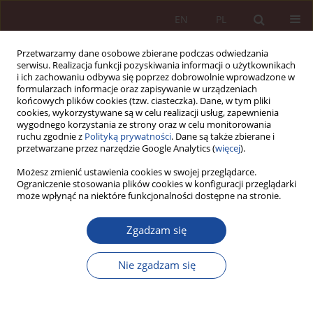
EN
PL
Przetwarzamy dane osobowe zbierane podczas odwiedzania
serwisu. Realizacja funkcji pozyskiwania informacji o użytkownikach
i ich zachowaniu odbywa się poprzez dobrowolnie wprowadzone w
formularzach informacje oraz zapisywanie w urządzeniach
końcowych plików cookies (tzw. ciasteczka). Dane, w tym pliki
cookies, wykorzystywane są w celu realizacji usług, zapewnienia
wygodnego korzystania ze strony oraz w celu monitorowania
ruchu zgodnie z
Polityką prywatności
. Dane są także zbierane i
przetwarzane przez narzędzie Google Analytics (
więcej
).
3-4/2021 vol. 3
Możesz zmienić ustawienia cookies w swojej przeglądarce.
Ograniczenie stosowania plików cookies w konfiguracji przeglądarki
może wpłynąć na niektóre funkcjonalności dostępne na stronie.
ARTYKUŁ NAUKOWY
Zgadzam się
Wpływ pandemii COVID-19 na
ewolucję regulacji prawnych z
Nie zgadzam się
zakresu telemedycyny ze