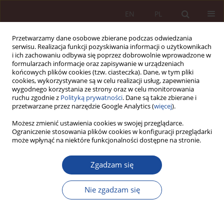
EN
PL
Przetwarzamy dane osobowe zbierane podczas odwiedzania
serwisu. Realizacja funkcji pozyskiwania informacji o użytkownikach
i ich zachowaniu odbywa się poprzez dobrowolnie wprowadzone w
formularzach informacje oraz zapisywanie w urządzeniach
końcowych plików cookies (tzw. ciasteczka). Dane, w tym pliki
cookies, wykorzystywane są w celu realizacji usług, zapewnienia
wygodnego korzystania ze strony oraz w celu monitorowania
ruchu zgodnie z
Polityką prywatności
. Dane są także zbierane i
przetwarzane przez narzędzie Google Analytics (
więcej
).
Autor
Michał Marszelewski
Możesz zmienić ustawienia cookies w swojej przeglądarce.
Ograniczenie stosowania plików cookies w konfiguracji przeglądarki
może wpłynąć na niektóre funkcjonalności dostępne na stronie.
GLOSA
Wcześniactwo a komplikacje poporodowe
Zgadzam się
wynikłe z zaniechań personelu szpitala – analiza
Wyroku Sądu Apelacyjnego w Warszawie z dnia 4
Nie zgadzam się
VI 2020 r. (I ACa 395/19)
Kinga Bączyk-Rozwadowska
,
Michał Marszelewski