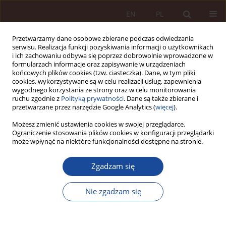
EN
PL
Przetwarzamy dane osobowe zbierane podczas odwiedzania
serwisu. Realizacja funkcji pozyskiwania informacji o użytkownikach
i ich zachowaniu odbywa się poprzez dobrowolnie wprowadzone w
formularzach informacje oraz zapisywanie w urządzeniach
końcowych plików cookies (tzw. ciasteczka). Dane, w tym pliki
cookies, wykorzystywane są w celu realizacji usług, zapewnienia
wygodnego korzystania ze strony oraz w celu monitorowania
ruchu zgodnie z
Polityką prywatności
. Dane są także zbierane i
przetwarzane przez narzędzie Google Analytics (
więcej
).
4/2024 vol. 6
Możesz zmienić ustawienia cookies w swojej przeglądarce.
Ograniczenie stosowania plików cookies w konfiguracji przeglądarki
może wpłynąć na niektóre funkcjonalności dostępne na stronie.
ARTYKUŁ NAUKOWY
Zgadzam się
Wybrane aspekty prawne
macierzyństwa zastępczego
Nie zgadzam się
1
Agnieszka Nawara