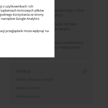
Miesiąc
Rok
i o użytkownikach i ich
Glosa do wyroku Sądu Najwyższego z dnia
rządzeniach końcowych plików
wygodnego korzystania ze strony
2 lipca 2025 r., II CSKP 920/23
z narzędzie Google Analytics
Dostęp do informacji o stanie zdrowia
pacjenta pozostającego w związku
acji przeglądarki może wpłynąć na
jednopłciowym
Zasada volenti non fit iniuria w kontekście
nieodwracalnych procedur medycznych i
kosmetycznych
Indeksy
Indeks słów kluczowych
Indeks dziedzin
Indeks autorów