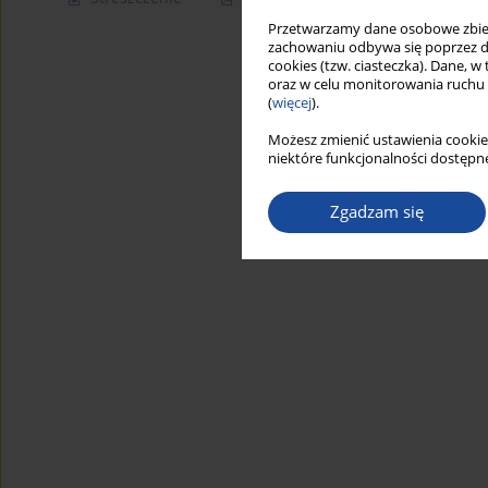
Przetwarzamy dane osobowe zbiera
zachowaniu odbywa się poprzez d
cookies (tzw. ciasteczka). Dane, w
oraz w celu monitorowania ruchu
(
więcej
).
Możesz zmienić ustawienia cookie
niektóre funkcjonalności dostępne
Zgadzam się