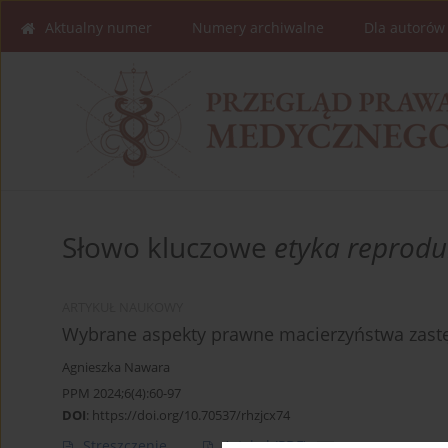
Aktualny numer
Numery archiwalne
Dla autorów
Słowo kluczowe
etyka reprodu
ARTYKUŁ NAUKOWY
Wybrane aspekty prawne macierzyństwa zast
Agnieszka Nawara
PPM 2024;6(4):60-97
DOI
:
https://doi.org/10.70537/rhzjcx74
Streszczenie
Artykuł
(PDF)