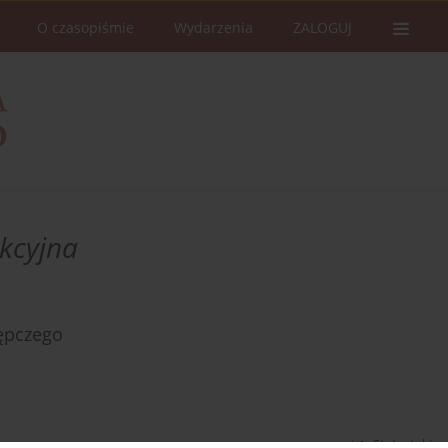
O czasopiśmie
Wydarzenia
ZALOGUJ
kcyjna
ępczego
Statystyki