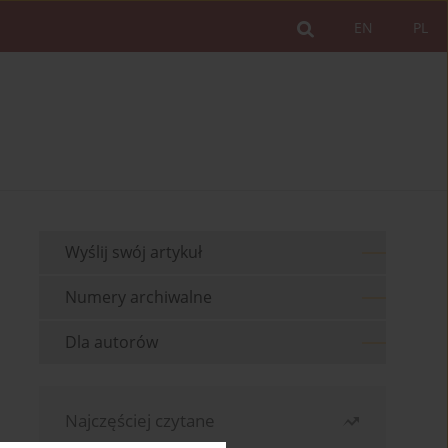
EN
PL
Wyślij swój artykuł
Numery archiwalne
Dla autorów
Najczęściej czytane