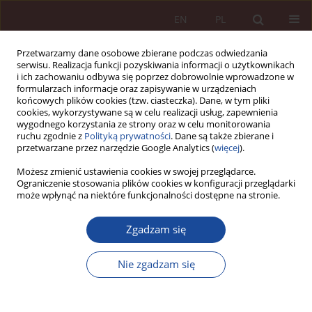
EN
PL
Przetwarzamy dane osobowe zbierane podczas odwiedzania
serwisu. Realizacja funkcji pozyskiwania informacji o użytkownikach
i ich zachowaniu odbywa się poprzez dobrowolnie wprowadzone w
formularzach informacje oraz zapisywanie w urządzeniach
końcowych plików cookies (tzw. ciasteczka). Dane, w tym pliki
cookies, wykorzystywane są w celu realizacji usług, zapewnienia
wygodnego korzystania ze strony oraz w celu monitorowania
ruchu zgodnie z
Polityką prywatności
. Dane są także zbierane i
przetwarzane przez narzędzie Google Analytics (
więcej
).
Autor
Michał Kropiwnicki
Możesz zmienić ustawienia cookies w swojej przeglądarce.
Ograniczenie stosowania plików cookies w konfiguracji przeglądarki
może wpłynąć na niektóre funkcjonalności dostępne na stronie.
SPRAWOZDANIE / RECENZJA
Sprawozdanie z III Ogólnopolskiej Konferencji
Zgadzam się
Prawa Medycznego „Ewolucja standardów
obowiązku informacji” – Gdynia, 7 maja 2025 r.
Nie zgadzam się
Ryszard Przewoźniak
,
Aleksander Wiaderek
,
Michał Kropiwnicki
,
Krzysztof Ślaski
PPM 2025;7(2):153-161