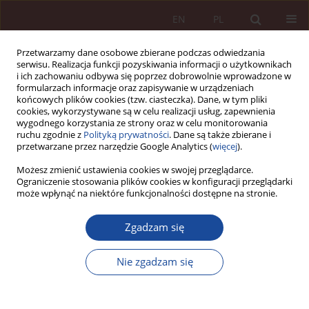
EN
PL
Przetwarzamy dane osobowe zbierane podczas odwiedzania
serwisu. Realizacja funkcji pozyskiwania informacji o użytkownikach
i ich zachowaniu odbywa się poprzez dobrowolnie wprowadzone w
formularzach informacje oraz zapisywanie w urządzeniach
końcowych plików cookies (tzw. ciasteczka). Dane, w tym pliki
cookies, wykorzystywane są w celu realizacji usług, zapewnienia
wygodnego korzystania ze strony oraz w celu monitorowania
ruchu zgodnie z
Polityką prywatności
. Dane są także zbierane i
przetwarzane przez narzędzie Google Analytics (
więcej
).
Autor
Piotr Kukuryk
Możesz zmienić ustawienia cookies w swojej przeglądarce.
Ograniczenie stosowania plików cookies w konfiguracji przeglądarki
może wpłynąć na niektóre funkcjonalności dostępne na stronie.
SPRAWOZDANIE / RECENZJA
Zgadzam się
Sprawozdanie z Ogólnopolskiej Konferencji
Naukowej „Rynek medyczny przyszłości” –
Nie zgadzam się
Kraków, 24-25 października 2024 r.
Michał Kropiwnicki
,
Piotr Kukuryk
,
Krzysztof Ślaski
,
Aleksander
Wiaderek