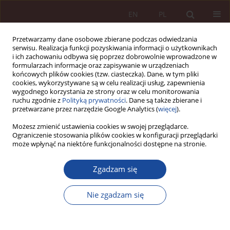
EN
PL
Przetwarzamy dane osobowe zbierane podczas odwiedzania
serwisu. Realizacja funkcji pozyskiwania informacji o użytkownikach
i ich zachowaniu odbywa się poprzez dobrowolnie wprowadzone w
formularzach informacje oraz zapisywanie w urządzeniach
końcowych plików cookies (tzw. ciasteczka). Dane, w tym pliki
cookies, wykorzystywane są w celu realizacji usług, zapewnienia
wygodnego korzystania ze strony oraz w celu monitorowania
ruchu zgodnie z
Polityką prywatności
. Dane są także zbierane i
przetwarzane przez narzędzie Google Analytics (
więcej
).
4/2024 vol. 6
Możesz zmienić ustawienia cookies w swojej przeglądarce.
Ograniczenie stosowania plików cookies w konfiguracji przeglądarki
może wpłynąć na niektóre funkcjonalności dostępne na stronie.
SPRAWOZDANIE / RECENZJA
Zgadzam się
Sprawozdanie z Ogólnopolskiej
Konferencji Naukowej „Rynek
Nie zgadzam się
medyczny przyszłości” – Kraków,