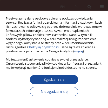
EN
PL
Przetwarzamy dane osobowe zbierane podczas odwiedzania
serwisu. Realizacja funkcji pozyskiwania informacji o użytkownikach
i ich zachowaniu odbywa się poprzez dobrowolnie wprowadzone w
formularzach informacje oraz zapisywanie w urządzeniach
końcowych plików cookies (tzw. ciasteczka). Dane, w tym pliki
cookies, wykorzystywane są w celu realizacji usług, zapewnienia
wygodnego korzystania ze strony oraz w celu monitorowania
ruchu zgodnie z
Polityką prywatności
. Dane są także zbierane i
przetwarzane przez narzędzie Google Analytics (
więcej
).
Autor
Anita Gałęska-Śliwka
Możesz zmienić ustawienia cookies w swojej przeglądarce.
Ograniczenie stosowania plików cookies w konfiguracji przeglądarki
może wpłynąć na niektóre funkcjonalności dostępne na stronie.
ARTYKUŁ NAUKOWY
Refleksje nad prawem pacjenta do świadczeń
Zgadzam się
zdrowotnych na przykładzie chorych na zespół
przewlekłego zmęczenia
Nie zgadzam się
Anita Gałęska-Śliwka
PPM 2025;7(4):65-90
DOI
:
https://doi.org/10.70537/ppm/210287