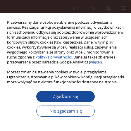
EN
PL
Przetwarzamy dane osobowe zbierane podczas odwiedzania
serwisu. Realizacja funkcji pozyskiwania informacji o użytkownikach
i ich zachowaniu odbywa się poprzez dobrowolnie wprowadzone w
formularzach informacje oraz zapisywanie w urządzeniach
końcowych plików cookies (tzw. ciasteczka). Dane, w tym pliki
cookies, wykorzystywane są w celu realizacji usług, zapewnienia
wygodnego korzystania ze strony oraz w celu monitorowania
ruchu zgodnie z
Polityką prywatności
. Dane są także zbierane i
przetwarzane przez narzędzie Google Analytics (
więcej
).
3/2025 vol. 7
Możesz zmienić ustawienia cookies w swojej przeglądarce.
Ograniczenie stosowania plików cookies w konfiguracji przeglądarki
może wpłynąć na niektóre funkcjonalności dostępne na stronie.
ARTYKUŁ NAUKOWY
Zgadzam się
Prawo Pacjenta do Informacji a
Zrozumiałość Ulotek Lekowych -
Nie zgadzam się
Postulaty Easy-To-Read (ETR)