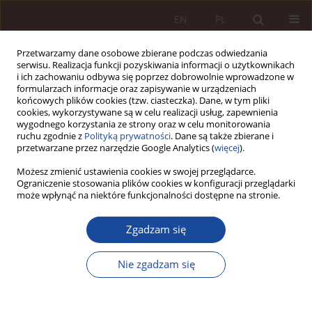
EN
PL
Przetwarzamy dane osobowe zbierane podczas odwiedzania
serwisu. Realizacja funkcji pozyskiwania informacji o użytkownikach
i ich zachowaniu odbywa się poprzez dobrowolnie wprowadzone w
formularzach informacje oraz zapisywanie w urządzeniach
końcowych plików cookies (tzw. ciasteczka). Dane, w tym pliki
cookies, wykorzystywane są w celu realizacji usług, zapewnienia
wygodnego korzystania ze strony oraz w celu monitorowania
ruchu zgodnie z
Polityką prywatności
. Dane są także zbierane i
przetwarzane przez narzędzie Google Analytics (
więcej
).
Autor
Oliwia McFarlane
Możesz zmienić ustawienia cookies w swojej przeglądarce.
Ograniczenie stosowania plików cookies w konfiguracji przeglądarki
może wpłynąć na niektóre funkcjonalności dostępne na stronie.
ARTYKUŁ NAUKOWY
Zgadzam się
Prawo Pacjenta do Informacji a Zrozumiałość
Ulotek Lekowych - Postulaty Easy-To-Read (ETR)
Nie zgadzam się
oraz Plain Language
Anita Gałęska-Śliwka
,
Oliwia McFarlane
,
Karolina Ruta-Korytowska
PPM 2025;7(3):108-130