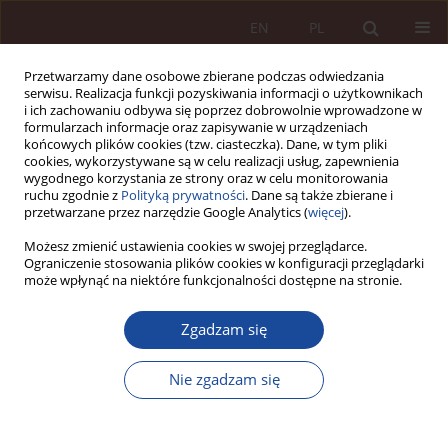
EN
PL
Przetwarzamy dane osobowe zbierane podczas odwiedzania
serwisu. Realizacja funkcji pozyskiwania informacji o użytkownikach
i ich zachowaniu odbywa się poprzez dobrowolnie wprowadzone w
formularzach informacje oraz zapisywanie w urządzeniach
końcowych plików cookies (tzw. ciasteczka). Dane, w tym pliki
cookies, wykorzystywane są w celu realizacji usług, zapewnienia
wygodnego korzystania ze strony oraz w celu monitorowania
ruchu zgodnie z
Polityką prywatności
. Dane są także zbierane i
przetwarzane przez narzędzie Google Analytics (
więcej
).
2/2024 vol. 6
Możesz zmienić ustawienia cookies w swojej przeglądarce.
Ograniczenie stosowania plików cookies w konfiguracji przeglądarki
może wpłynąć na niektóre funkcjonalności dostępne na stronie.
ARTYKUŁ NAUKOWY
Zgadzam się
Zdjęcia online i prawnie
chronione tajemnice: możliwe
Nie zgadzam się
konsekwencje prawne