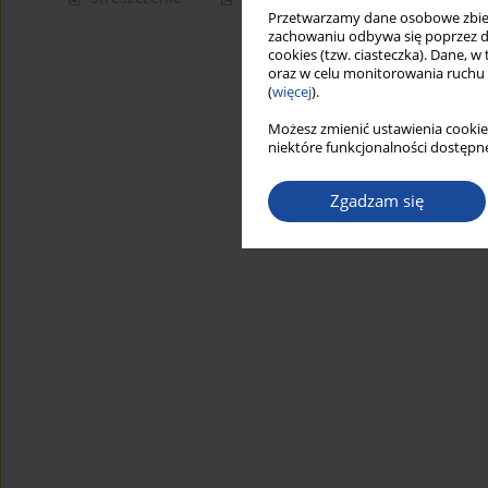
Przetwarzamy dane osobowe zbiera
zachowaniu odbywa się poprzez d
cookies (tzw. ciasteczka). Dane, w
oraz w celu monitorowania ruchu
(
więcej
).
Możesz zmienić ustawienia cookie
niektóre funkcjonalności dostępne
Zgadzam się