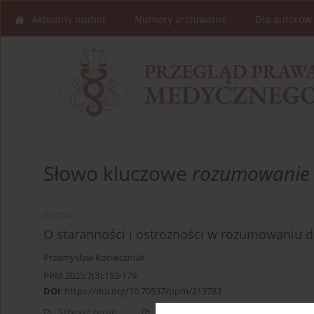
Aktualny numer
Numery archiwalne
Dla autorów
Słowo kluczowe
rozumowanie 
GLOSA
O staranności i ostrożności w rozumowaniu 
Przemysław Konieczniak
PPM 2025;7(3):153-179
DOI
:
https://doi.org/10.70537/ppm/213783
Streszczenie
Artykuł
(PDF)