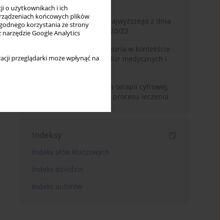
Miesiąc
Rok
i o użytkownikach i ich
rządzeniach końcowych plików
Glosa do wyroku Sądu Najwyższego z dnia
wygodnego korzystania ze strony
2 lipca 2025 r., II CSKP 920/23
z narzędzie Google Analytics
Zasada volenti non fit iniuria w kontekście
acji przeglądarki może wpłynąć na
nieodwracalnych procedur medycznych i
kosmetycznych
Prawne ramy stosowania terapii cyfrowej,
jako subsydiarnej formy procesu leczenia
Indeksy
Indeks słów kluczowych
Indeks dziedzin
Indeks autorów