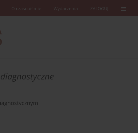
O czasopiśmie
Wydarzenia
ZALOGUJ
diagnostyczne
diagnostycznym
Statystyki