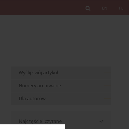
EN
PL
Wyślij swój artykuł
Numery archiwalne
Dla autorów
Najczęściej czytane