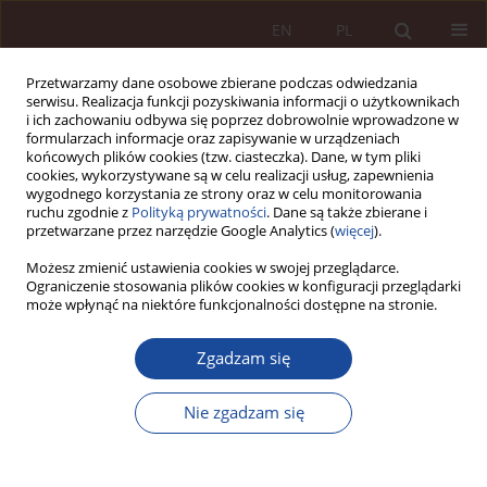
EN
PL
Przetwarzamy dane osobowe zbierane podczas odwiedzania
serwisu. Realizacja funkcji pozyskiwania informacji o użytkownikach
i ich zachowaniu odbywa się poprzez dobrowolnie wprowadzone w
formularzach informacje oraz zapisywanie w urządzeniach
końcowych plików cookies (tzw. ciasteczka). Dane, w tym pliki
cookies, wykorzystywane są w celu realizacji usług, zapewnienia
wygodnego korzystania ze strony oraz w celu monitorowania
ruchu zgodnie z
Polityką prywatności
. Dane są także zbierane i
przetwarzane przez narzędzie Google Analytics (
więcej
).
Słowo kluczowe
przypisanie
Możesz zmienić ustawienia cookies w swojej przeglądarce.
Ograniczenie stosowania plików cookies w konfiguracji przeglądarki
skutku
może wpłynąć na niektóre funkcjonalności dostępne na stronie.
Zgadzam się
ARTYKUŁ NAUKOWY
Podstawy odpowiedzialności karnej za
Nie zgadzam się
zachowania podjęte względem istoty ludzkiej w
okresie prenatalnym - wybrane problemy.