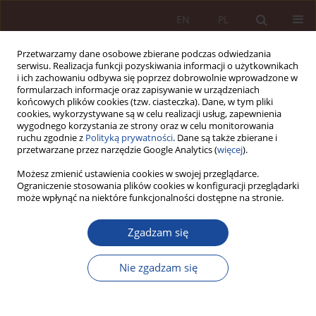
EN
PL
Przetwarzamy dane osobowe zbierane podczas odwiedzania
serwisu. Realizacja funkcji pozyskiwania informacji o użytkownikach
i ich zachowaniu odbywa się poprzez dobrowolnie wprowadzone w
formularzach informacje oraz zapisywanie w urządzeniach
końcowych plików cookies (tzw. ciasteczka). Dane, w tym pliki
cookies, wykorzystywane są w celu realizacji usług, zapewnienia
wygodnego korzystania ze strony oraz w celu monitorowania
ruchu zgodnie z
Polityką prywatności
. Dane są także zbierane i
przetwarzane przez narzędzie Google Analytics (
więcej
).
Słowo kluczowe
przesłanki
Możesz zmienić ustawienia cookies w swojej przeglądarce.
Ograniczenie stosowania plików cookies w konfiguracji przeglądarki
przyjęcia
może wpłynąć na niektóre funkcjonalności dostępne na stronie.
Zgadzam się
GLOSA
Przegląd orzecznictwa Sądu Najwyższego w
Nie zgadzam się
sprawach o umieszczenie w szpitalu
psychiatrycznym w trybie wnioskowym (art. 29
ustawy o ochronie zdrowia psychicznego)