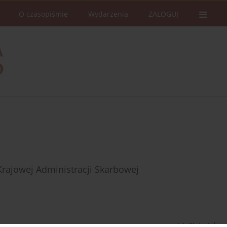
O czasopiśmie
Wydarzenia
ZALOGUJ
Krajowej Administracji Skarbowej
Statystyki