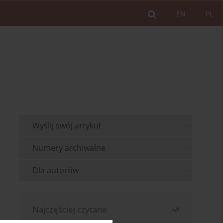
EN
PL
Wyślij swój artykuł
Numery archiwalne
Dla autorów
Najczęściej czytane