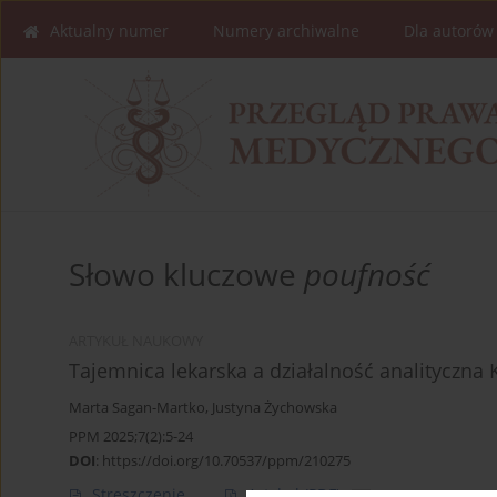
Aktualny numer
Numery archiwalne
Dla autorów
Słowo kluczowe
poufność
ARTYKUŁ NAUKOWY
Tajemnica lekarska a działalność analityczna 
Marta Sagan-Martko
,
Justyna Żychowska
PPM 2025;7(2):5-24
DOI
:
https://doi.org/10.70537/ppm/210275
Streszczenie
Artykuł
(PDF)