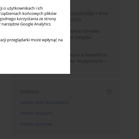
Miesiąc
Rok
i o użytkownikach i ich
Glosa do wyroku Sądu Najwyższego z dnia
rządzeniach końcowych plików
wygodnego korzystania ze strony
2 lipca 2025 r., II CSKP 920/23
z narzędzie Google Analytics
Dostęp do informacji o stanie zdrowia
pacjenta pozostającego w związku
acji przeglądarki może wpłynąć na
jednopłciowym
Zasada volenti non fit iniuria w kontekście
nieodwracalnych procedur medycznych i
kosmetycznych
Indeksy
Indeks słów kluczowych
Indeks dziedzin
Indeks autorów