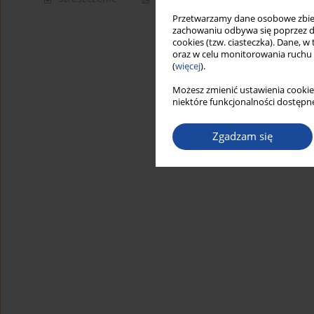
Przetwarzamy dane osobowe zbiera
zachowaniu odbywa się poprzez d
cookies (tzw. ciasteczka). Dane, w
oraz w celu monitorowania ruchu
(
więcej
).
Możesz zmienić ustawienia cookie
niektóre funkcjonalności dostępne
Zgadzam się