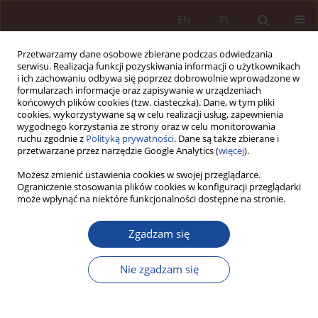
EN
PL
Przetwarzamy dane osobowe zbierane podczas odwiedzania
serwisu. Realizacja funkcji pozyskiwania informacji o użytkownikach
i ich zachowaniu odbywa się poprzez dobrowolnie wprowadzone w
formularzach informacje oraz zapisywanie w urządzeniach
końcowych plików cookies (tzw. ciasteczka). Dane, w tym pliki
cookies, wykorzystywane są w celu realizacji usług, zapewnienia
wygodnego korzystania ze strony oraz w celu monitorowania
ruchu zgodnie z
Polityką prywatności
. Dane są także zbierane i
przetwarzane przez narzędzie Google Analytics (
więcej
).
Słowo kluczowe
pielęgniarka
Możesz zmienić ustawienia cookies w swojej przeglądarce.
Ograniczenie stosowania plików cookies w konfiguracji przeglądarki
może wpłynąć na niektóre funkcjonalności dostępne na stronie.
ARTYKUŁ NAUKOWY
Zgadzam się
Ocena zasadności zastosowania przymusu
bezpośredniego na podstawie art. 18 ust. 10
Nie zgadzam się
ustawy z 19 sierpnia 1994 r. o ochronie zdrowia
psychicznego (uwagi de lege lata i wnioski de
lege ferenda)