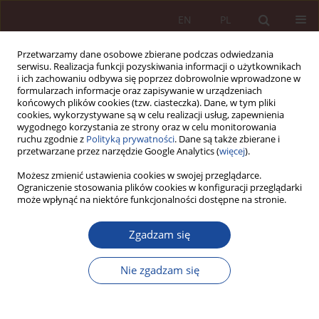
EN
PL
Przetwarzamy dane osobowe zbierane podczas odwiedzania
serwisu. Realizacja funkcji pozyskiwania informacji o użytkownikach
i ich zachowaniu odbywa się poprzez dobrowolnie wprowadzone w
formularzach informacje oraz zapisywanie w urządzeniach
końcowych plików cookies (tzw. ciasteczka). Dane, w tym pliki
cookies, wykorzystywane są w celu realizacji usług, zapewnienia
wygodnego korzystania ze strony oraz w celu monitorowania
ruchu zgodnie z
Polityką prywatności
. Dane są także zbierane i
przetwarzane przez narzędzie Google Analytics (
więcej
).
Autor
Grzegorz Kowalski
Możesz zmienić ustawienia cookies w swojej przeglądarce.
Ograniczenie stosowania plików cookies w konfiguracji przeglądarki
może wpłynąć na niektóre funkcjonalności dostępne na stronie.
ARTYKUŁ NAUKOWY
Zgadzam się
Ocena zasadności zastosowania przymusu
bezpośredniego na podstawie art. 18 ust. 10
Nie zgadzam się
ustawy z 19 sierpnia 1994 r. o ochronie zdrowia
psychicznego (uwagi de lege lata i wnioski de
lege ferenda)