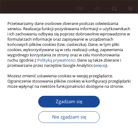
EN
PL
Przetwarzamy dane osobowe zbierane podczas odwiedzania
serwisu. Realizacja funkcji pozyskiwania informacji o użytkownikach
i ich zachowaniu odbywa się poprzez dobrowolnie wprowadzone w
formularzach informacje oraz zapisywanie w urządzeniach
końcowych plików cookies (tzw. ciasteczka). Dane, w tym pliki
cookies, wykorzystywane są w celu realizacji usług, zapewnienia
wygodnego korzystania ze strony oraz w celu monitorowania
ruchu zgodnie z
Polityką prywatności
. Dane są także zbierane i
przetwarzane przez narzędzie Google Analytics (
więcej
).
Słowo kluczowe
orzeczenie
Możesz zmienić ustawienia cookies w swojej przeglądarce.
Ograniczenie stosowania plików cookies w konfiguracji przeglądarki
lekarza psychiatry
może wpłynąć na niektóre funkcjonalności dostępne na stronie.
Zgadzam się
GLOSA
Przegląd orzecznictwa Sądu Najwyższego w
Nie zgadzam się
sprawach o umieszczenie w szpitalu
psychiatrycznym w trybie wnioskowym (art. 29
ustawy o ochronie zdrowia psychicznego)