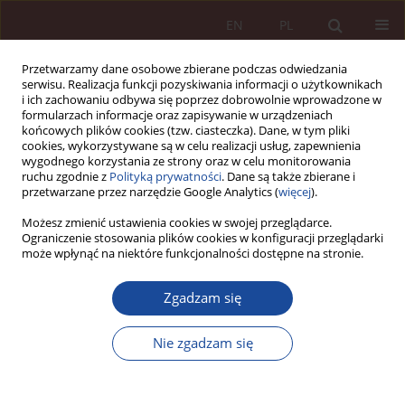
EN
PL
Przetwarzamy dane osobowe zbierane podczas odwiedzania
serwisu. Realizacja funkcji pozyskiwania informacji o użytkownikach
i ich zachowaniu odbywa się poprzez dobrowolnie wprowadzone w
formularzach informacje oraz zapisywanie w urządzeniach
końcowych plików cookies (tzw. ciasteczka). Dane, w tym pliki
cookies, wykorzystywane są w celu realizacji usług, zapewnienia
wygodnego korzystania ze strony oraz w celu monitorowania
ruchu zgodnie z
Polityką prywatności
. Dane są także zbierane i
przetwarzane przez narzędzie Google Analytics (
więcej
).
Słowo kluczowe
moralność
Możesz zmienić ustawienia cookies w swojej przeglądarce.
Ograniczenie stosowania plików cookies w konfiguracji przeglądarki
może wpłynąć na niektóre funkcjonalności dostępne na stronie.
ARTYKUŁ NAUKOWY
Zgadzam się
Czy sumienie zawodowe jest kwestią moralności?
Mateusz Klinowski
Nie zgadzam się
PPM 2019;1(2):5-37
DOI
:
https://doi.org/10.70537/vke97c60
Statystyki