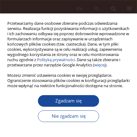
EN
PL
Przetwarzamy dane osobowe zbierane podczas odwiedzania
serwisu. Realizacja funkcji pozyskiwania informacji o użytkownikach
i ich zachowaniu odbywa się poprzez dobrowolnie wprowadzone w
formularzach informacje oraz zapisywanie w urządzeniach
końcowych plików cookies (tzw. ciasteczka). Dane, w tym pliki
cookies, wykorzystywane są w celu realizacji usług, zapewnienia
wygodnego korzystania ze strony oraz w celu monitorowania
ruchu zgodnie z
Polityką prywatności
. Dane są także zbierane i
przetwarzane przez narzędzie Google Analytics (
więcej
).
Słowo kluczowe
medycyna
Możesz zmienić ustawienia cookies w swojej przeglądarce.
Ograniczenie stosowania plików cookies w konfiguracji przeglądarki
może wpłynąć na niektóre funkcjonalności dostępne na stronie.
ARTYKUŁ NAUKOWY
Karnoprawna reakcja na błędy medyczne
Zgadzam się
związane z zastosowaniem sztucznej inteligencji
Janusz Bojarski
,
Natalia Daśko
Nie zgadzam się
PPM 2025;7(3):131-152
DOI
:
https://doi.org/10.70537/ppm/210280
Statystyki