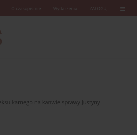
O czasopiśmie
Wydarzenia
ZALOGUJ
deksu karnego na kanwie sprawy Justyny