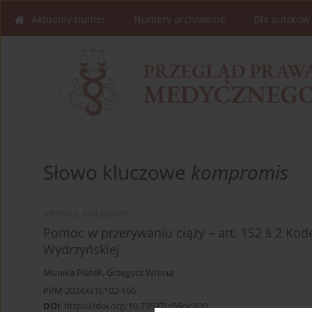
Aktualny numer
Numery archiwalne
Dla autorów
Słowo kluczowe
kompromis
ARTYKUŁ NAUKOWY
Pomoc w przerywaniu ciąży – art. 152 § 2 Ko
Wydrzyńskiej
Monika Płatek
,
Grzegorz Wrona
PPM 2024;6(1):102-166
DOI
:
https://doi.org/10.70537/s56pp820