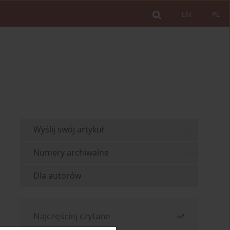
EN
PL
Wyślij swój artykuł
Numery archiwalne
Dla autorów
Najczęściej czytane