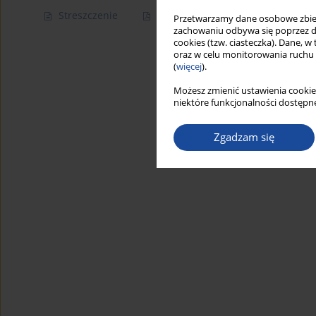
Streszczenie
Artykuł
(PDF)
Przetwarzamy dane osobowe zbiera
zachowaniu odbywa się poprzez d
cookies (tzw. ciasteczka). Dane, w
oraz w celu monitorowania ruchu
(
więcej
).
Możesz zmienić ustawienia cookie
niektóre funkcjonalności dostępne
Zgadzam się