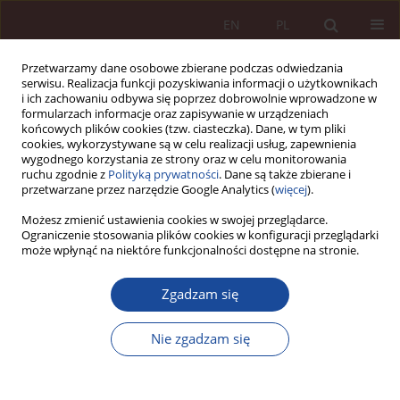
EN
PL
Przetwarzamy dane osobowe zbierane podczas odwiedzania
serwisu. Realizacja funkcji pozyskiwania informacji o użytkownikach
i ich zachowaniu odbywa się poprzez dobrowolnie wprowadzone w
formularzach informacje oraz zapisywanie w urządzeniach
końcowych plików cookies (tzw. ciasteczka). Dane, w tym pliki
cookies, wykorzystywane są w celu realizacji usług, zapewnienia
wygodnego korzystania ze strony oraz w celu monitorowania
ruchu zgodnie z
Polityką prywatności
. Dane są także zbierane i
przetwarzane przez narzędzie Google Analytics (
więcej
).
Słowo kluczowe
eksperyment
Możesz zmienić ustawienia cookies w swojej przeglądarce.
Ograniczenie stosowania plików cookies w konfiguracji przeglądarki
leczniczy
może wpłynąć na niektóre funkcjonalności dostępne na stronie.
Zgadzam się
ARTYKUŁ NAUKOWY
Terapia eksperymentalna w świetle regulacji
Nie zgadzam się
krajowych i unijnych- uwagi na tle praktyki
francuskiej