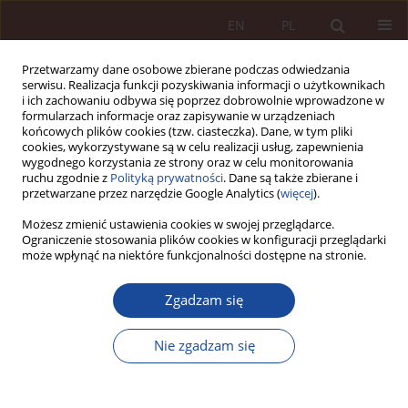
EN
PL
Przetwarzamy dane osobowe zbierane podczas odwiedzania
serwisu. Realizacja funkcji pozyskiwania informacji o użytkownikach
i ich zachowaniu odbywa się poprzez dobrowolnie wprowadzone w
formularzach informacje oraz zapisywanie w urządzeniach
końcowych plików cookies (tzw. ciasteczka). Dane, w tym pliki
cookies, wykorzystywane są w celu realizacji usług, zapewnienia
wygodnego korzystania ze strony oraz w celu monitorowania
ruchu zgodnie z
Polityką prywatności
. Dane są także zbierane i
przetwarzane przez narzędzie Google Analytics (
więcej
).
3-4/2022 vol. 4
Możesz zmienić ustawienia cookies w swojej przeglądarce.
Ograniczenie stosowania plików cookies w konfiguracji przeglądarki
może wpłynąć na niektóre funkcjonalności dostępne na stronie.
ARTYKUŁ NAUKOWY
Zgadzam się
Terapia eksperymentalna w
świetle regulacji krajowych i
Nie zgadzam się
unijnych- uwagi na tle praktyki