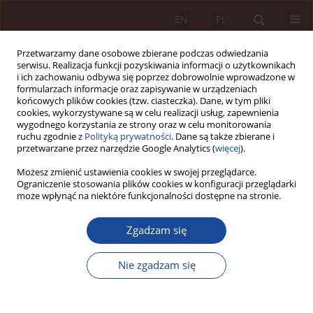
EN
PL
Przetwarzamy dane osobowe zbierane podczas odwiedzania
serwisu. Realizacja funkcji pozyskiwania informacji o użytkownikach
i ich zachowaniu odbywa się poprzez dobrowolnie wprowadzone w
formularzach informacje oraz zapisywanie w urządzeniach
końcowych plików cookies (tzw. ciasteczka). Dane, w tym pliki
cookies, wykorzystywane są w celu realizacji usług, zapewnienia
wygodnego korzystania ze strony oraz w celu monitorowania
ruchu zgodnie z
Polityką prywatności
. Dane są także zbierane i
przetwarzane przez narzędzie Google Analytics (
więcej
).
Słowo kluczowe
cierpienie
Możesz zmienić ustawienia cookies w swojej przeglądarce.
Ograniczenie stosowania plików cookies w konfiguracji przeglądarki
może wpłynąć na niektóre funkcjonalności dostępne na stronie.
ARTYKUŁ NAUKOWY
Zgadzam się
Dzieci też mają prawo do umierania w spokoju i
godności. O krzywdzącym podtrzymywaniu życia
Nie zgadzam się
dzieci urodzonych z wadami letalnymi
Maria Boratyńska
PPM 2023;5(4):95-147