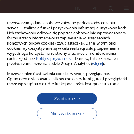
EN
PL
Przetwarzamy dane osobowe zbierane podczas odwiedzania
serwisu. Realizacja funkcji pozyskiwania informacji o użytkownikach
i ich zachowaniu odbywa się poprzez dobrowolnie wprowadzone w
formularzach informacje oraz zapisywanie w urządzeniach
końcowych plików cookies (tzw. ciasteczka). Dane, w tym pliki
cookies, wykorzystywane są w celu realizacji usług, zapewnienia
wygodnego korzystania ze strony oraz w celu monitorowania
ruchu zgodnie z
Polityką prywatności
. Dane są także zbierane i
przetwarzane przez narzędzie Google Analytics (
więcej
).
4/2023 vol. 5
Możesz zmienić ustawienia cookies w swojej przeglądarce.
Ograniczenie stosowania plików cookies w konfiguracji przeglądarki
może wpłynąć na niektóre funkcjonalności dostępne na stronie.
ARTYKUŁ NAUKOWY
Zgadzam się
Dzieci też mają prawo do
umierania w spokoju i godności.
Nie zgadzam się
O krzywdzącym