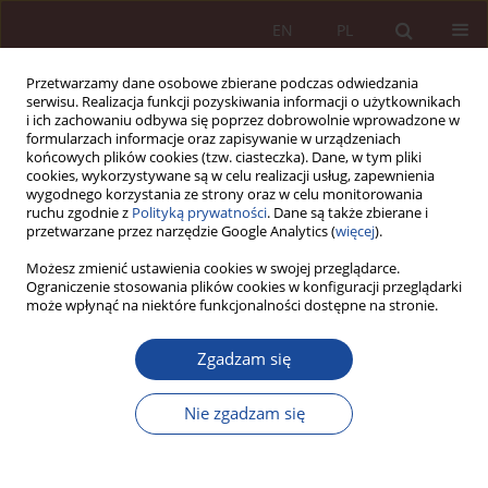
EN
PL
Przetwarzamy dane osobowe zbierane podczas odwiedzania
serwisu. Realizacja funkcji pozyskiwania informacji o użytkownikach
i ich zachowaniu odbywa się poprzez dobrowolnie wprowadzone w
formularzach informacje oraz zapisywanie w urządzeniach
końcowych plików cookies (tzw. ciasteczka). Dane, w tym pliki
cookies, wykorzystywane są w celu realizacji usług, zapewnienia
wygodnego korzystania ze strony oraz w celu monitorowania
ruchu zgodnie z
Polityką prywatności
. Dane są także zbierane i
przetwarzane przez narzędzie Google Analytics (
więcej
).
Słowo kluczowe
błąd medyczny
Możesz zmienić ustawienia cookies w swojej przeglądarce.
Ograniczenie stosowania plików cookies w konfiguracji przeglądarki
może wpłynąć na niektóre funkcjonalności dostępne na stronie.
ARTYKUŁ NAUKOWY
Czynniki potencjalnie zwiększające liczbę
Zgadzam się
medycznie nieuzasadnionych roszczeń z tytułu
błędów medycznych w Polsce
Nie zgadzam się
Anna Wszołek
PPM 2024;6(2):198-216
DOI
:
https://doi.org/10.70537/ewbzs319