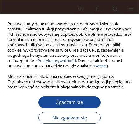
EN
PL
Przetwarzamy dane osobowe zbierane podczas odwiedzania
serwisu. Realizacja funkcji pozyskiwania informacji o użytkownikach
i ich zachowaniu odbywa się poprzez dobrowolnie wprowadzone w
formularzach informacje oraz zapisywanie w urządzeniach
końcowych plików cookies (tzw. ciasteczka). Dane, w tym pliki
cookies, wykorzystywane są w celu realizacji usług, zapewnienia
wygodnego korzystania ze strony oraz w celu monitorowania
ruchu zgodnie z
Polityką prywatności
. Dane są także zbierane i
przetwarzane przez narzędzie Google Analytics (
więcej
).
Autor
Katarzyna Łakomiec
Możesz zmienić ustawienia cookies w swojej przeglądarce.
Ograniczenie stosowania plików cookies w konfiguracji przeglądarki
może wpłynąć na niektóre funkcjonalności dostępne na stronie.
ARTYKUŁ NAUKOWY
Zgadzam się
Rola bardzo dużych platform i wyszukiwarek
internetowych w ochronie zdrowia publicznego
Nie zgadzam się
Katarzyna Łakomiec
PPM 2025;7(4):129-143
DOI
:
https://doi.org/10.70537/ppm/213834