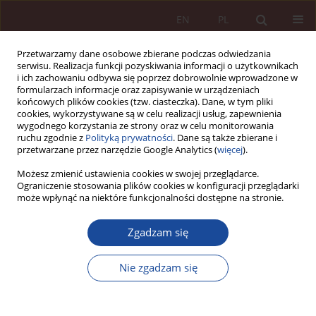
EN
PL
Przetwarzamy dane osobowe zbierane podczas odwiedzania
serwisu. Realizacja funkcji pozyskiwania informacji o użytkownikach
i ich zachowaniu odbywa się poprzez dobrowolnie wprowadzone w
formularzach informacje oraz zapisywanie w urządzeniach
końcowych plików cookies (tzw. ciasteczka). Dane, w tym pliki
cookies, wykorzystywane są w celu realizacji usług, zapewnienia
wygodnego korzystania ze strony oraz w celu monitorowania
ruchu zgodnie z
Polityką prywatności
. Dane są także zbierane i
przetwarzane przez narzędzie Google Analytics (
więcej
).
Autor
Jakub Stępień
Możesz zmienić ustawienia cookies w swojej przeglądarce.
Ograniczenie stosowania plików cookies w konfiguracji przeglądarki
może wpłynąć na niektóre funkcjonalności dostępne na stronie.
GLOSA
Zgadzam się
Glosa krytyczna do postanowienia Sądu
Najwyższego z dnia 26 maja 2021 r., sygn. akt: I
Nie zgadzam się
KK 23/21
Jakub Stępień
PPM 2024;6(2):217-241