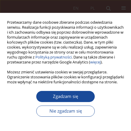
EN
PL
Przetwarzamy dane osobowe zbierane podczas odwiedzania
serwisu. Realizacja funkcji pozyskiwania informacji o użytkownikach
i ich zachowaniu odbywa się poprzez dobrowolnie wprowadzone w
formularzach informacje oraz zapisywanie w urządzeniach
końcowych plików cookies (tzw. ciasteczka). Dane, w tym pliki
cookies, wykorzystywane są w celu realizacji usług, zapewnienia
wygodnego korzystania ze strony oraz w celu monitorowania
ruchu zgodnie z
Polityką prywatności
. Dane są także zbierane i
przetwarzane przez narzędzie Google Analytics (
więcej
).
Autor
Tomasz Pasierski
Możesz zmienić ustawienia cookies w swojej przeglądarce.
Ograniczenie stosowania plików cookies w konfiguracji przeglądarki
może wpłynąć na niektóre funkcjonalności dostępne na stronie.
ARTYKUŁ NAUKOWY
Zgadzam się
Zasadność argumentu śliskiego zbocza (równi
pochyłej) przeciwko dopuszczalności lekarskiej
Nie zgadzam się
pomocy w umieraniu
Krzysztof Krysa
,
Tomasz Pasierski
PPM 2022;4(3-4):26-54