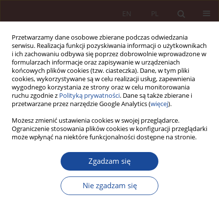
EN
PL
Przetwarzamy dane osobowe zbierane podczas odwiedzania
serwisu. Realizacja funkcji pozyskiwania informacji o użytkownikach
i ich zachowaniu odbywa się poprzez dobrowolnie wprowadzone w
formularzach informacje oraz zapisywanie w urządzeniach
końcowych plików cookies (tzw. ciasteczka). Dane, w tym pliki
cookies, wykorzystywane są w celu realizacji usług, zapewnienia
wygodnego korzystania ze strony oraz w celu monitorowania
ruchu zgodnie z
Polityką prywatności
. Dane są także zbierane i
przetwarzane przez narzędzie Google Analytics (
więcej
).
Autor
Olga Sitarz
Możesz zmienić ustawienia cookies w swojej przeglądarce.
Ograniczenie stosowania plików cookies w konfiguracji przeglądarki
może wpłynąć na niektóre funkcjonalności dostępne na stronie.
ARTYKUŁ NAUKOWY
Postulat usunięcia instytucji klauzuli sumienia z
Zgadzam się
polskiego porządku prawnego
Olga Sitarz
Nie zgadzam się
PPM 2023;5(3):5-31
DOI
:
https://doi.org/10.70537/nqcf1e24
Statystyki