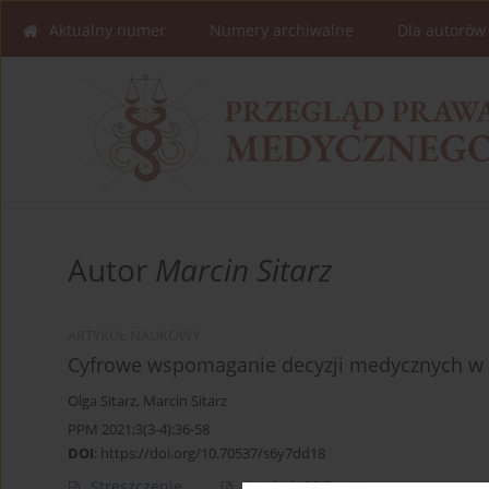
Aktualny numer
Numery archiwalne
Dla autorów
Autor
Marcin Sitarz
ARTYKUŁ NAUKOWY
Cyfrowe wspomaganie decyzji medycznych w 
Olga Sitarz
,
Marcin Sitarz
PPM 2021;3(3-4):36-58
DOI
:
https://doi.org/10.70537/s6y7dd18
Streszczenie
Artykuł
(PDF)