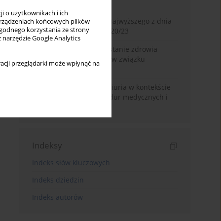
Miesiąc
Rok
i o użytkownikach i ich
Glosa do wyroku Sądu Najwyższego z dnia
rządzeniach końcowych plików
wygodnego korzystania ze strony
2 lipca 2025 r., II CSKP 920/23
z narzędzie Google Analytics
Dostęp do informacji o stanie zdrowia
pacjenta pozostającego w związku
acji przeglądarki może wpłynąć na
jednopłciowym
Zasada volenti non fit iniuria w kontekście
nieodwracalnych procedur medycznych i
kosmetycznych
Indeksy
Indeks słów kluczowych
Indeks dziedzin
Indeks autorów