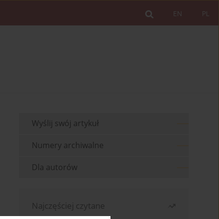
EN
PL
Wyślij swój artykuł
Numery archiwalne
Dla autorów
Najczęściej czytane