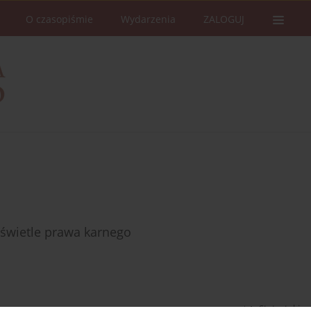
O czasopiśmie
Wydarzenia
ZALOGUJ
świetle prawa karnego
Statystyki