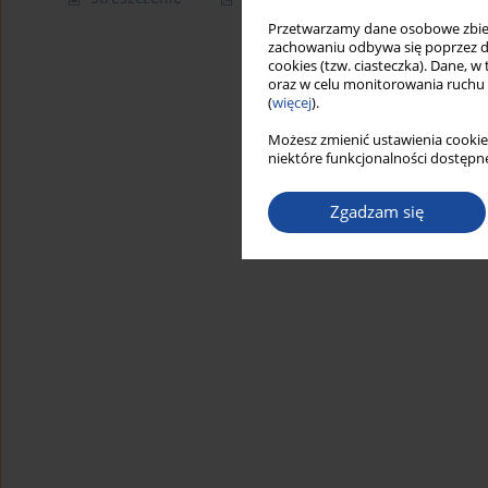
Przetwarzamy dane osobowe zbiera
zachowaniu odbywa się poprzez d
cookies (tzw. ciasteczka). Dane, w
oraz w celu monitorowania ruchu
(
więcej
).
Możesz zmienić ustawienia cookie
niektóre funkcjonalności dostępne
Zgadzam się