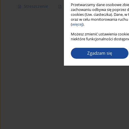
Przetwarzamy dane osobowe zbiera
Streszczenie
Artykuł
(PDF)
zachowaniu odbywa się poprzez d
cookies (tzw. ciasteczka). Dane, w
oraz w celu monitorowania ruchu
(
więcej
).
Możesz zmienić ustawienia cookie
niektóre funkcjonalności dostępne
Zgadzam się