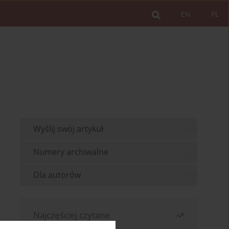
EN
PL
Wyślij swój artykuł
Numery archiwalne
Dla autorów
Najczęściej czytane