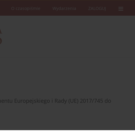
O czasopiśmie
Wydarzenia
ZALOGUJ
entu Europejskiego i Rady (UE) 2017/745 do