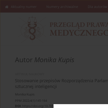
Aktualny numer
Numery archiwalne
Dla autorów
Autor
Monika Kupis
ARTYKUŁ NAUKOWY
Stosowanie przepisów Rozporządzenia Parlam
sztucznej inteligencji
Monika Kupis
PPM 2022;4(1):145-164
DOI
:
https://doi.org/10.70537/ksdj4753