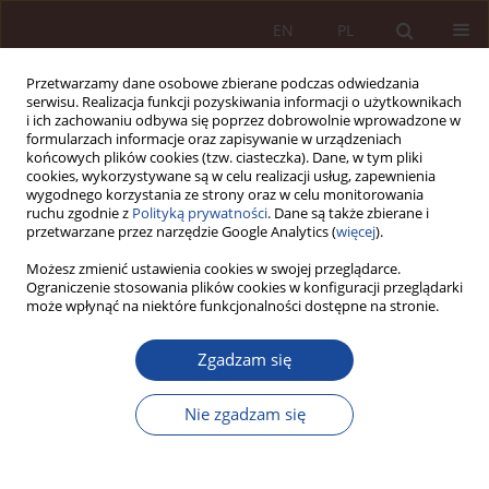
EN
PL
Przetwarzamy dane osobowe zbierane podczas odwiedzania
serwisu. Realizacja funkcji pozyskiwania informacji o użytkownikach
i ich zachowaniu odbywa się poprzez dobrowolnie wprowadzone w
formularzach informacje oraz zapisywanie w urządzeniach
końcowych plików cookies (tzw. ciasteczka). Dane, w tym pliki
cookies, wykorzystywane są w celu realizacji usług, zapewnienia
wygodnego korzystania ze strony oraz w celu monitorowania
ruchu zgodnie z
Polityką prywatności
. Dane są także zbierane i
przetwarzane przez narzędzie Google Analytics (
więcej
).
Autor
Monika Płatek
Możesz zmienić ustawienia cookies w swojej przeglądarce.
Ograniczenie stosowania plików cookies w konfiguracji przeglądarki
może wpłynąć na niektóre funkcjonalności dostępne na stronie.
ARTYKUŁ NAUKOWY
Zgadzam się
Pomoc w przerywaniu ciąży – art. 152 § 2
Kodeksu karnego na kanwie sprawy Justyny
Nie zgadzam się
Wydrzyńskiej
Monika Płatek
,
Grzegorz Wrona
PPM 2024;6(1):102-166