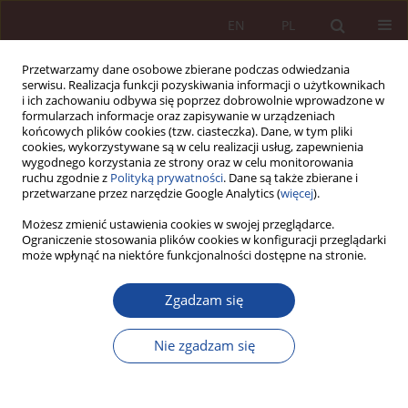
EN
PL
Przetwarzamy dane osobowe zbierane podczas odwiedzania
serwisu. Realizacja funkcji pozyskiwania informacji o użytkownikach
i ich zachowaniu odbywa się poprzez dobrowolnie wprowadzone w
formularzach informacje oraz zapisywanie w urządzeniach
końcowych plików cookies (tzw. ciasteczka). Dane, w tym pliki
cookies, wykorzystywane są w celu realizacji usług, zapewnienia
wygodnego korzystania ze strony oraz w celu monitorowania
ruchu zgodnie z
Polityką prywatności
. Dane są także zbierane i
przetwarzane przez narzędzie Google Analytics (
więcej
).
Autor
Janusz Bojarski
Możesz zmienić ustawienia cookies w swojej przeglądarce.
Ograniczenie stosowania plików cookies w konfiguracji przeglądarki
może wpłynąć na niektóre funkcjonalności dostępne na stronie.
ARTYKUŁ NAUKOWY
Zgadzam się
Karnoprawna reakcja na błędy medyczne
związane z zastosowaniem sztucznej inteligencji
Nie zgadzam się
Janusz Bojarski
,
Natalia Daśko
PPM 2025;7(3):131-152
DOI
:
https://doi.org/10.70537/ppm/210280