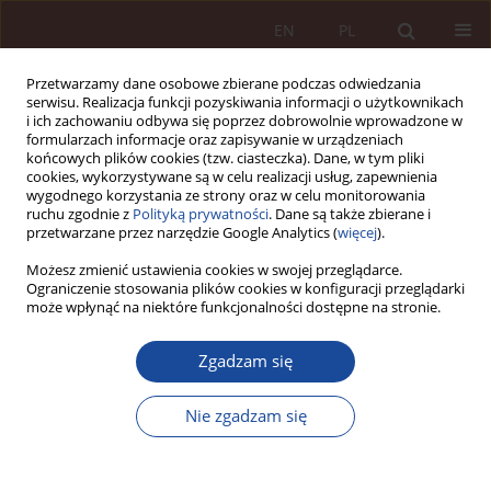
EN
PL
Przetwarzamy dane osobowe zbierane podczas odwiedzania
serwisu. Realizacja funkcji pozyskiwania informacji o użytkownikach
i ich zachowaniu odbywa się poprzez dobrowolnie wprowadzone w
formularzach informacje oraz zapisywanie w urządzeniach
końcowych plików cookies (tzw. ciasteczka). Dane, w tym pliki
cookies, wykorzystywane są w celu realizacji usług, zapewnienia
wygodnego korzystania ze strony oraz w celu monitorowania
ruchu zgodnie z
Polityką prywatności
. Dane są także zbierane i
przetwarzane przez narzędzie Google Analytics (
więcej
).
Autor
Dominika Bek
Możesz zmienić ustawienia cookies w swojej przeglądarce.
Ograniczenie stosowania plików cookies w konfiguracji przeglądarki
może wpłynąć na niektóre funkcjonalności dostępne na stronie.
ARTYKUŁ NAUKOWY
Zgadzam się
Rola mediacji i mediatora w postępowaniu w
przedmiocie odpowiedzialności zawodowej
Nie zgadzam się
lekarza
Dominika Bek
,
Jakub Hanc
PPM 2021;3(1-2):41-78