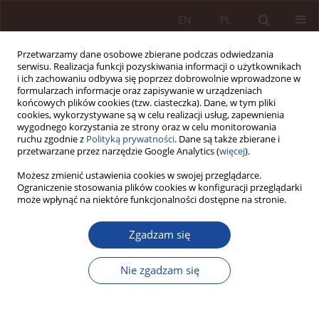
EN
PL
Przetwarzamy dane osobowe zbierane podczas odwiedzania
serwisu. Realizacja funkcji pozyskiwania informacji o użytkownikach
i ich zachowaniu odbywa się poprzez dobrowolnie wprowadzone w
formularzach informacje oraz zapisywanie w urządzeniach
końcowych plików cookies (tzw. ciasteczka). Dane, w tym pliki
cookies, wykorzystywane są w celu realizacji usług, zapewnienia
wygodnego korzystania ze strony oraz w celu monitorowania
ruchu zgodnie z
Polityką prywatności
. Dane są także zbierane i
przetwarzane przez narzędzie Google Analytics (
więcej
).
Autor
Jan Ciechorski
Możesz zmienić ustawienia cookies w swojej przeglądarce.
Ograniczenie stosowania plików cookies w konfiguracji przeglądarki
może wpłynąć na niektóre funkcjonalności dostępne na stronie.
GLOSA
Przegląd orzecznictwa Sądu Najwyższego w
Zgadzam się
sprawach o umieszczenie w szpitalu
psychiatrycznym w trybie wnioskowym (art. 29
Nie zgadzam się
ustawy o ochronie zdrowia psychicznego)
Jan Ciechorski