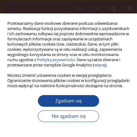
EN
PL
Przetwarzamy dane osobowe zbierane podczas odwiedzania
serwisu. Realizacja funkcji pozyskiwania informacji o użytkownikach
i ich zachowaniu odbywa się poprzez dobrowolnie wprowadzone w
formularzach informacje oraz zapisywanie w urządzeniach
końcowych plików cookies (tzw. ciasteczka). Dane, w tym pliki
cookies, wykorzystywane są w celu realizacji usług, zapewnienia
wygodnego korzystania ze strony oraz w celu monitorowania
ruchu zgodnie z
Polityką prywatności
. Dane są także zbierane i
przetwarzane przez narzędzie Google Analytics (
więcej
).
Autor
Dominika Bek
Możesz zmienić ustawienia cookies w swojej przeglądarce.
Ograniczenie stosowania plików cookies w konfiguracji przeglądarki
może wpłynąć na niektóre funkcjonalności dostępne na stronie.
ARTYKUŁ NAUKOWY
Zgadzam się
Rola mediacji i mediatora w postępowaniu w
przedmiocie odpowiedzialności zawodowej
Nie zgadzam się
lekarza
Dominika Bek
,
Jakub Hanc
PPM 2021;3(1-2):41-78