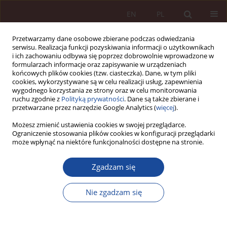
EN
PL
Przetwarzamy dane osobowe zbierane podczas odwiedzania
serwisu. Realizacja funkcji pozyskiwania informacji o użytkownikach
i ich zachowaniu odbywa się poprzez dobrowolnie wprowadzone w
formularzach informacje oraz zapisywanie w urządzeniach
końcowych plików cookies (tzw. ciasteczka). Dane, w tym pliki
cookies, wykorzystywane są w celu realizacji usług, zapewnienia
wygodnego korzystania ze strony oraz w celu monitorowania
ruchu zgodnie z
Polityką prywatności
. Dane są także zbierane i
przetwarzane przez narzędzie Google Analytics (
więcej
).
Słowo kluczowe
związek
Możesz zmienić ustawienia cookies w swojej przeglądarce.
Ograniczenie stosowania plików cookies w konfiguracji przeglądarki
przyczynowy
może wpłynąć na niektóre funkcjonalności dostępne na stronie.
Zgadzam się
ARTYKUŁ NAUKOWY
Odpowiedzialność cywilna za szkody wyrządzone
Nie zgadzam się
w związku z zastosowaniem sztucznej inteligencji
w medycynie