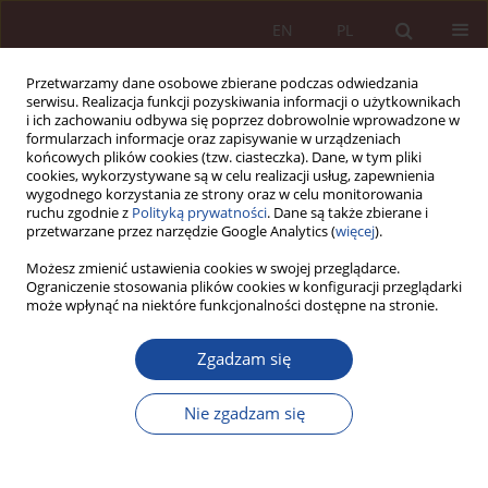
EN
PL
Przetwarzamy dane osobowe zbierane podczas odwiedzania
serwisu. Realizacja funkcji pozyskiwania informacji o użytkownikach
i ich zachowaniu odbywa się poprzez dobrowolnie wprowadzone w
formularzach informacje oraz zapisywanie w urządzeniach
końcowych plików cookies (tzw. ciasteczka). Dane, w tym pliki
cookies, wykorzystywane są w celu realizacji usług, zapewnienia
wygodnego korzystania ze strony oraz w celu monitorowania
ruchu zgodnie z
Polityką prywatności
. Dane są także zbierane i
przetwarzane przez narzędzie Google Analytics (
więcej
).
Słowo kluczowe
sposoby
Możesz zmienić ustawienia cookies w swojej przeglądarce.
Ograniczenie stosowania plików cookies w konfiguracji przeglądarki
ochrony praw pacjenta
może wpłynąć na niektóre funkcjonalności dostępne na stronie.
Zgadzam się
ARTYKUŁ NAUKOWY
Prawa pacjenta w prawie austriackim i w prawie
Nie zgadzam się
polskim - szkic analizy porównawczej
Agata Krysa