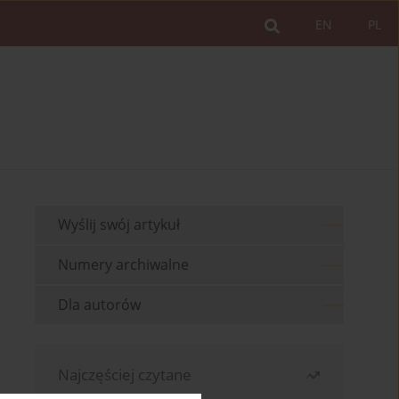
EN
PL
Wyślij swój artykuł
Numery archiwalne
Dla autorów
Najczęściej czytane