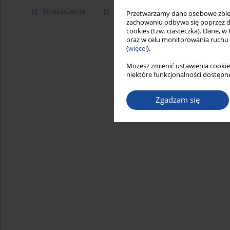
Streszczenie
Artykuł
(PDF)
Przetwarzamy dane osobowe zbiera
zachowaniu odbywa się poprzez d
cookies (tzw. ciasteczka). Dane, w
oraz w celu monitorowania ruchu
(
więcej
).
Możesz zmienić ustawienia cookie
niektóre funkcjonalności dostępne
Zgadzam się