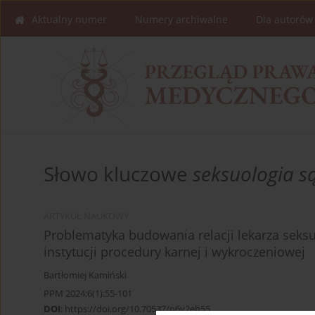
Aktualny numer
Numery archiwalne
Dla autorów
Słowo kluczowe
seksuologia 
ARTYKUŁ NAUKOWY
Problematyka budowania relacji lekarza sek
instytucji procedury karnej i wykroczeniowej
Bartłomiej Kamiński
PPM 2024;6(1):55-101
DOI
:
https://doi.org/10.70537/p6v2eh55