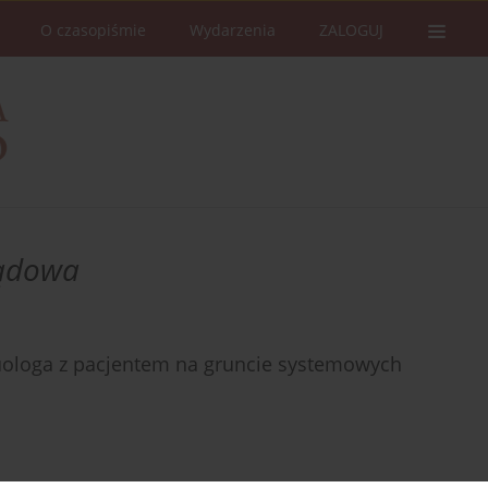
O czasopiśmie
Wydarzenia
ZALOGUJ
sądowa
suologa z pacjentem na gruncie systemowych