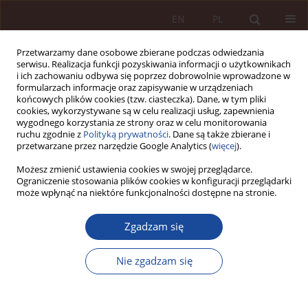
EN
PL
Przetwarzamy dane osobowe zbierane podczas odwiedzania
serwisu. Realizacja funkcji pozyskiwania informacji o użytkownikach
i ich zachowaniu odbywa się poprzez dobrowolnie wprowadzone w
formularzach informacje oraz zapisywanie w urządzeniach
końcowych plików cookies (tzw. ciasteczka). Dane, w tym pliki
cookies, wykorzystywane są w celu realizacji usług, zapewnienia
wygodnego korzystania ze strony oraz w celu monitorowania
ruchu zgodnie z
Polityką prywatności
. Dane są także zbierane i
przetwarzane przez narzędzie Google Analytics (
więcej
).
Słowo kluczowe
sąd najwyższy
Możesz zmienić ustawienia cookies w swojej przeglądarce.
Ograniczenie stosowania plików cookies w konfiguracji przeglądarki
może wpłynąć na niektóre funkcjonalności dostępne na stronie.
GLOSA
Zgadzam się
Glosa do postanowienia Sądu Najwyższego z
dnia 13 czerwca 2013 r. sygn. IV CSK 126/13
Nie zgadzam się
Jan Ciechorski
PPM 2020;2(3):163-176
DOI
:
https://doi.org/10.70537/x3w2bx69